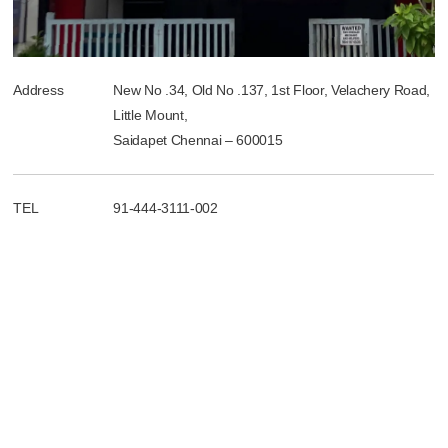
Address
New No .34, Old No .137, 1st Floor, Velachery Road,
Little Mount,
Saidapet Chennai ‒ 600015
TEL
91-444-3111-002