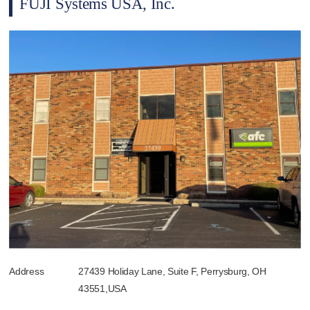
FUJI Systems USA, Inc.
Address
27439 Holiday Lane, Suite F, Perrysburg, OH
43551,USA