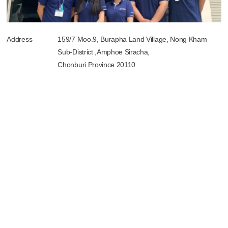
Address
159/7 Moo.9, Burapha Land Village, Nong Kham
Sub-District ,Amphoe Siracha,
Chonburi Province 20110