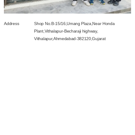
Address
Shop No.B-15/16,Umang Plaza,Near Honda
Plant,Vithalapur-Becharaji highway,
Vithalapur,Ahmedabad-382120,Gujarat